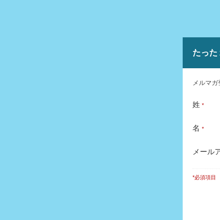
たった
メルマガ
姓
*
名
*
メール
*必須項目